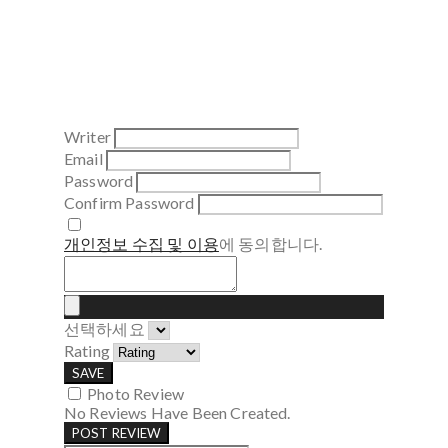
Writer
Email
Password
Confirm Password
개인정보 수집 및 이용
에 동의합니다.
선택하세요
Rating
SAVE
Photo Review
No Reviews Have Been Created.
POST REVIEW