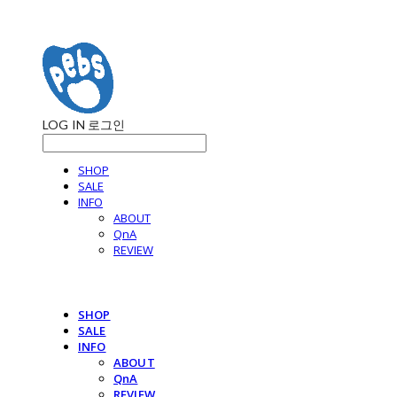
LOG IN
로그인
SHOP
SALE
INFO
ABOUT
QnA
REVIEW
SHOP
SALE
INFO
ABOUT
QnA
REVIEW