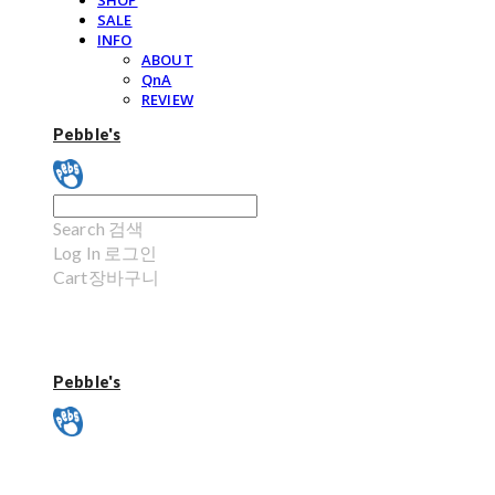
SHOP
SALE
INFO
ABOUT
QnA
REVIEW
Pebble's
Search
검색
Log In
로그인
Cart
장바구니
Pebble's