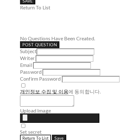
SAVE
Return To List
No Questions Have Been Created.
POST QUESTION
Subject
Writer
Email
Password
Confirm Password
개인정보 수집 및 이용
에 동의합니다.
Upload Image
Set secret
Return To List
Save