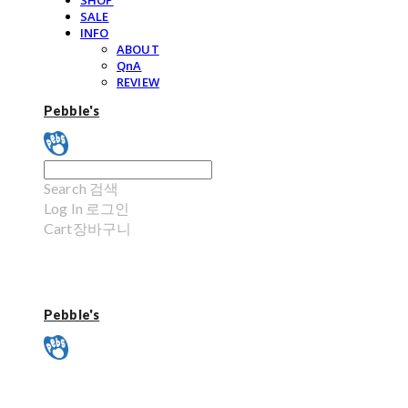
SHOP
SALE
INFO
ABOUT
QnA
REVIEW
Pebble's
Search
검색
Log In
로그인
Cart
장바구니
Pebble's