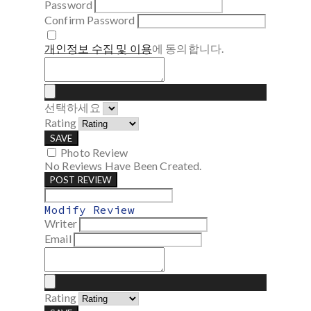
Password
Confirm Password
개인정보 수집 및 이용
에 동의합니다.
선택하세요
Rating
SAVE
Photo Review
No Reviews Have Been Created.
POST REVIEW
Modify Review
Writer
Email
Rating