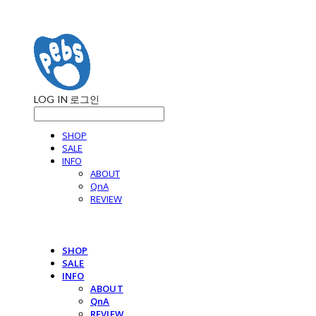
LOG IN
로그인
SHOP
SALE
INFO
ABOUT
QnA
REVIEW
SHOP
SALE
INFO
ABOUT
QnA
REVIEW