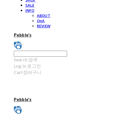
SHOP
SALE
INFO
ABOUT
QnA
REVIEW
Pebble's
Search
검색
Log In
로그인
Cart
장바구니
Pebble's