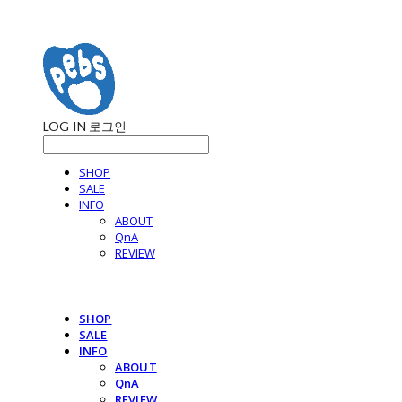
LOG IN
로그인
SHOP
SALE
INFO
ABOUT
QnA
REVIEW
SHOP
SALE
INFO
ABOUT
QnA
REVIEW