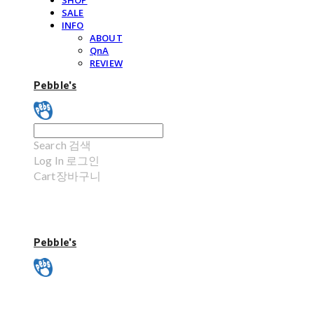
SHOP
SALE
INFO
ABOUT
QnA
REVIEW
Pebble's
Search
검색
Log In
로그인
Cart
장바구니
Pebble's