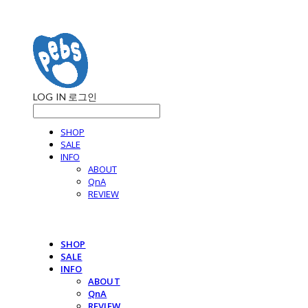
LOG IN
로그인
SHOP
SALE
INFO
ABOUT
QnA
REVIEW
SHOP
SALE
INFO
ABOUT
QnA
REVIEW