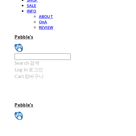
SHOP
SALE
INFO
ABOUT
QnA
REVIEW
Pebble's
Search
검색
Log In
로그인
Cart
장바구니
Pebble's