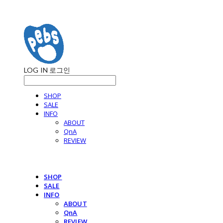
LOG IN
로그인
SHOP
SALE
INFO
ABOUT
QnA
REVIEW
SHOP
SALE
INFO
ABOUT
QnA
REVIEW