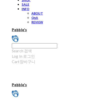
SHOP
SALE
INFO
ABOUT
QnA
REVIEW
Pebble's
Search
검색
Log In
로그인
Cart
장바구니
Pebble's