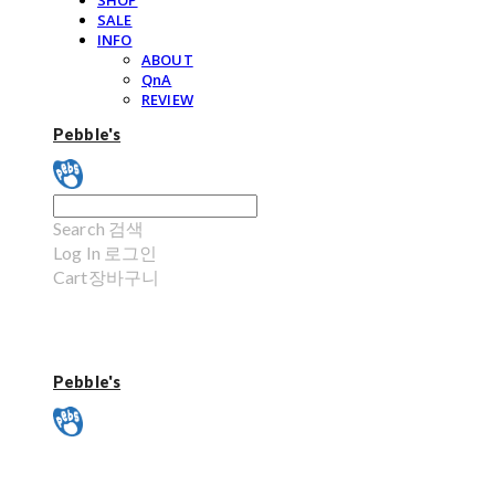
SHOP
SALE
INFO
ABOUT
QnA
REVIEW
Pebble's
Search
검색
Log In
로그인
Cart
장바구니
Pebble's