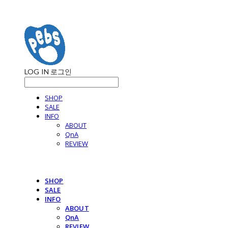
LOG IN
로그인
SHOP
SALE
INFO
ABOUT
QnA
REVIEW
SHOP
SALE
INFO
ABOUT
QnA
REVIEW