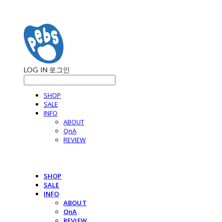
LOG IN
로그인
SHOP
SALE
INFO
ABOUT
QnA
REVIEW
SHOP
SALE
INFO
ABOUT
QnA
REVIEW