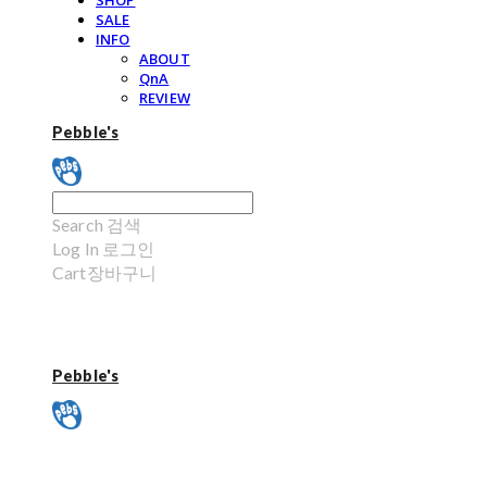
SHOP
SALE
INFO
ABOUT
QnA
REVIEW
Pebble's
Search
검색
Log In
로그인
Cart
장바구니
Pebble's