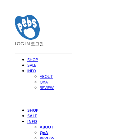
LOG IN
로그인
SHOP
SALE
INFO
ABOUT
QnA
REVIEW
SHOP
SALE
INFO
ABOUT
QnA
REVIEW