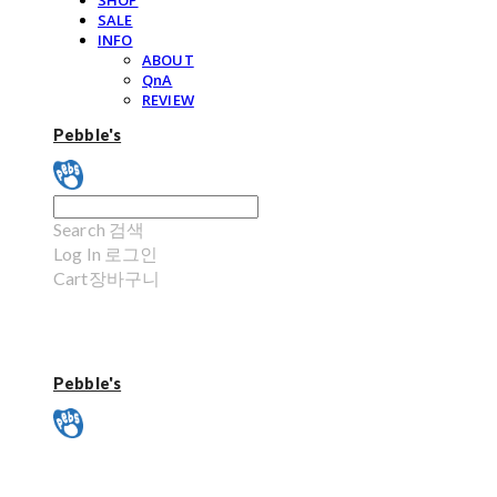
SHOP
SALE
INFO
ABOUT
QnA
REVIEW
Pebble's
Search
검색
Log In
로그인
Cart
장바구니
Pebble's