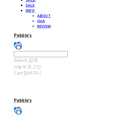
SHOP
SALE
INFO
ABOUT
QnA
REVIEW
Pebble's
Search
검색
Log In
로그인
Cart
장바구니
Pebble's