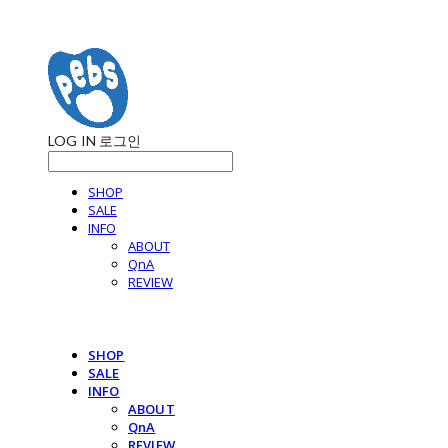
LOG IN
로그인
SHOP
SALE
INFO
ABOUT
QnA
REVIEW
SHOP
SALE
INFO
ABOUT
QnA
REVIEW