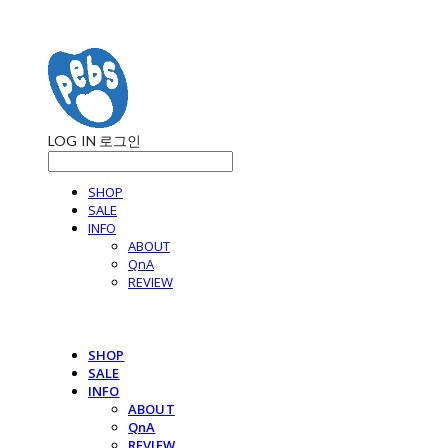
LOG IN
로그인
SHOP
SALE
INFO
ABOUT
QnA
REVIEW
SHOP
SALE
INFO
ABOUT
QnA
REVIEW