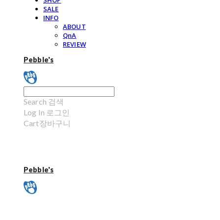
SHOP
SALE
INFO
ABOUT
QnA
REVIEW
Pebble's
Search
검색
Log In
로그인
Cart
장바구니
Pebble's