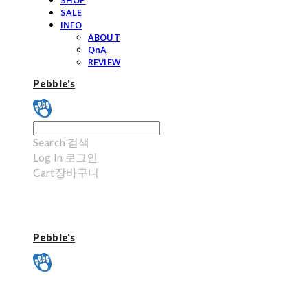
SHOP
SALE
INFO
ABOUT
QnA
REVIEW
Pebble's
Search
검색
Log In
로그인
Cart
장바구니
Pebble's