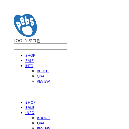
LOG IN
로그인
SHOP
SALE
INFO
ABOUT
QnA
REVIEW
SHOP
SALE
INFO
ABOUT
QnA
REVIEW